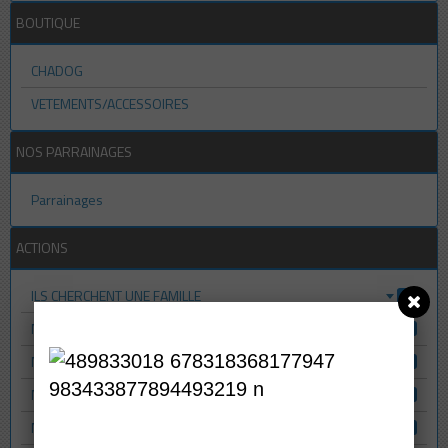
BOUTIQUE
CHADOG
VETEMENTS/ACCESSOIRES
NOS PARRAINAGES
Parrainages
ACTIONS
ILS CHERCHENT UNE FAMILLE
1
NOS ADOPTES
7
NOS PROTÉGÉS
3
NOS ETOILES
3
NOS PARRAINAGES
1