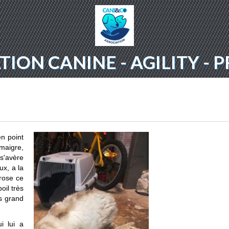
ION CANINE - AGILITY -
n point
 maigre,
 s'avère
eux, a la
hrose ce
oil très
us grand
i lui a