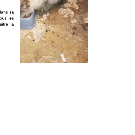
dans sa
ous les
itre la