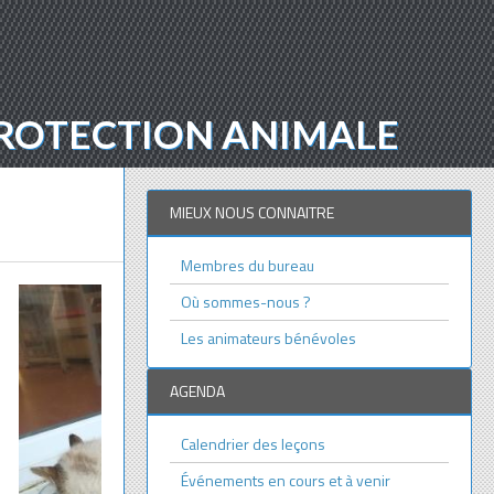
 PROTECTION ANIMALE
MIEUX NOUS CONNAITRE
Membres du bureau
Où sommes-nous ?
Les animateurs bénévoles
AGENDA
Calendrier des leçons
Événements en cours et à venir