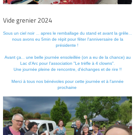
Vide grenier 2024
Sous un ciel noir ... apres le remballage du stand et avant la grêle...
nous avons eu 5min de répit pour fêter l'anniversaire de la
présidente !
Avant ça... une belle journée ensoleillée (on a eu de la chance) au
Lac d'Arc pour l'association "Le trèfle à 4 clowns".
Une journée pleine de rencontre, d'échanges et de rire !!
Merci à tous nos bénévoles pour cette journée et à l'année
prochaine