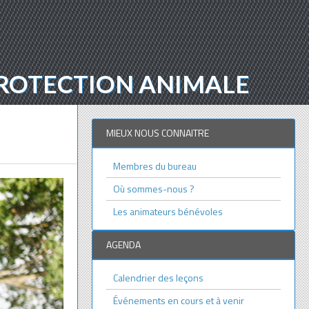
 PROTECTION ANIMALE
MIEUX NOUS CONNAITRE
Membres du bureau
Où sommes-nous ?
Les animateurs bénévoles
AGENDA
Calendrier des leçons
Événements en cours et à venir