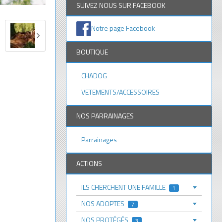
SUIVEZ NOUS SUR FACEBOOK
Notre page Facebook
BOUTIQUE
CHADOG
VETEMENTS/ACCESSOIRES
NOS PARRAINAGES
Parrainages
ACTIONS
ILS CHERCHENT UNE FAMILLE
1
NOS ADOPTES
7
NOS PROTÉGÉS
3