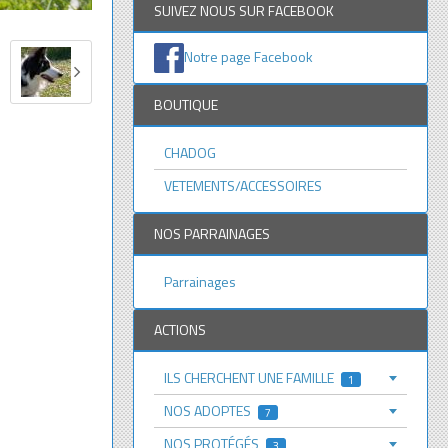
SUIVEZ NOUS SUR FACEBOOK
Notre page Facebook
BOUTIQUE
CHADOG
VETEMENTS/ACCESSOIRES
NOS PARRAINAGES
Parrainages
ACTIONS
ILS CHERCHENT UNE FAMILLE
1
NOS ADOPTES
7
NOS PROTÉGÉS
3