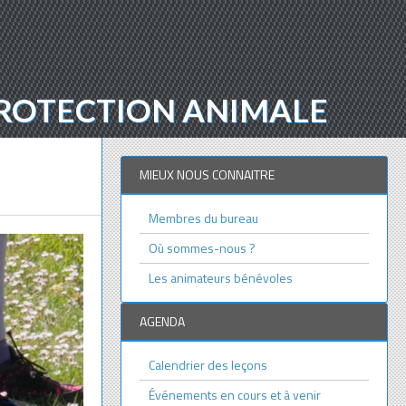
 PROTECTION ANIMALE
MIEUX NOUS CONNAITRE
Membres du bureau
Où sommes-nous ?
Les animateurs bénévoles
AGENDA
Calendrier des leçons
Événements en cours et à venir