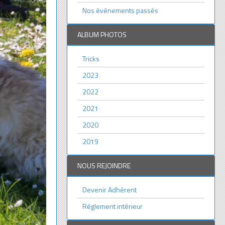
Nos événements passés
ALBUM PHOTOS
Tricks
2023
2022
2021
2020
2019
NOUS REJOINDRE
Devenir Adhérent
Réglement intérieur